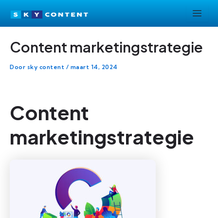
Ga
Bericht
naar
navigatie
de
Content marketingstrategie
inhoud
Door
sky content
/
maart 14, 2024
Content
marketingstrategie