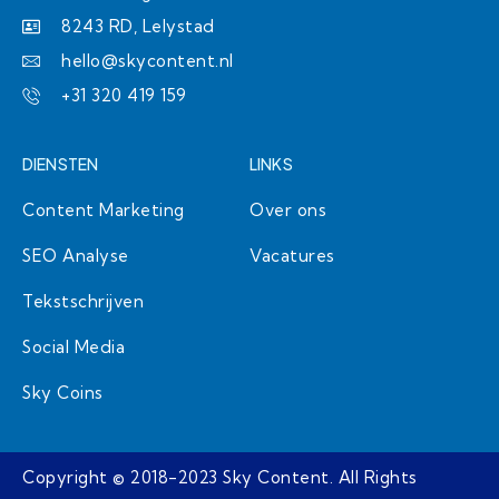
a
n
k
8243 RD, Lelystad
m
hello@skycontent.nl
+31 320 419 159
DIENSTEN
LINKS
Content Marketing
Over ons
SEO Analyse
Vacatures
Tekstschrijven
Social Media
Sky Coins
Copyright © 2018-2023 Sky Content. All Rights