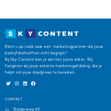
Bent u op zoek naar een marketingpartner die jouw
bedrijfsbehoeften echt begrijpt?
Bij Sky Content ben je aan het juiste adres. Wij
fungeren als jouw externe marketingafdeling, die je
helpt om jouw doelgroep te bereiken.
T
I
L
F
w
n
i
a
i
s
n
c
t
t
k
e
CONTACT
t
a
e
b
e
g
d
o
r
r
i
o
Bolderweg 40