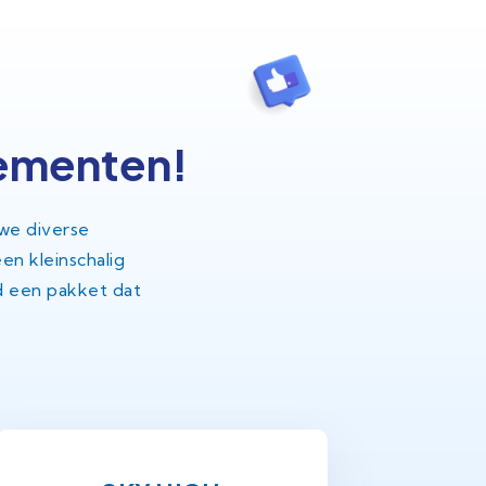
ementen!
 we diverse
en kleinschalig
jd een pakket dat