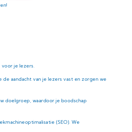
ren!
tekst herschrijven
voor je lezers.
 de aandacht van je lezers vast en zorgen we
 jouw doelgroep, waardoor je boodschap
zoekmachineoptimalisatie (SEO). We
en