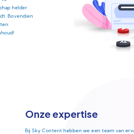
schap helder
udt. Bovendien
ten.
inhoud!
a s d f g
Onze expertise
Bij Sky Content hebben we een team van ervare