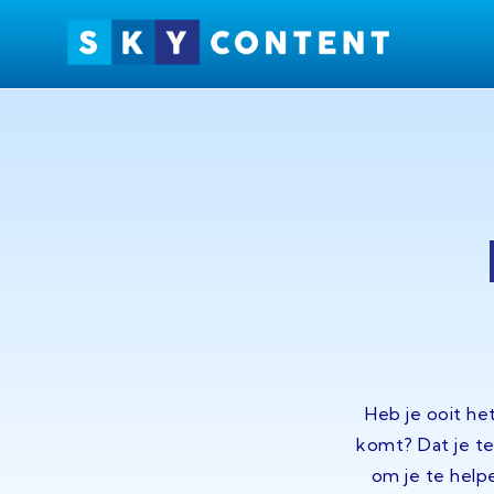
Ga
naar
de
inhoud
Heb je ooit he
komt? Dat je te
om je te helpe