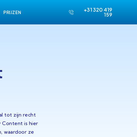
+31 320 419
PRIJZEN
159
t
 tot zijn recht
 Content is hier
en, waardoor ze