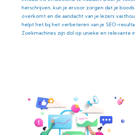
herschrijven, kun je ervoor zorgen dat je bood
overkomt en de aandacht van je lezers vastho
helpt het bij het verbeteren van je SEO-resulta
Zoekmachines zijn dol op unieke en relevante 
h j k l z x c v b n m l p i k j h