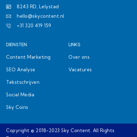
a
n
k
8243 RD, Lelystad
m
hello@skycontent.nl
+31 320 419 159
DIENSTEN
LINKS
Content Marketing
Over ons
SEO Analyse
Vacatures
Tekstschrijven
Social Media
Sky Coins
Copyright © 2018-2023 Sky Content. All Rights