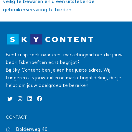
veilig te bewaren en u een uitstekende
gebruikerservaring te bieden.
Bent u op zoek naar een marketingpartner die jouw
bedrijfsbehoeften echt begrijpt?
Bij Sky Content ben je aan het juiste adres. Wij
fungeren als jouw externe marketingafdeling, die je
helpt om jouw doelgroep te bereiken.
T
I
L
F
w
n
i
a
i
s
n
c
t
t
k
e
CONTACT
t
a
e
b
e
g
d
o
r
r
i
o
Bolderweg 40