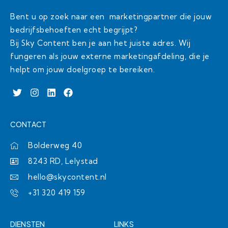
Bent u op zoek naar een marketingpartner die jouw
bedrijfsbehoeften echt begrijpt?
Bij Sky Content ben je aan het juiste adres. Wij
fungeren als jouw externe marketingafdeling, die je
helpt om jouw doelgroep te bereiken.
T
I
L
F
w
n
i
a
i
s
n
c
t
t
k
e
CONTACT
t
a
e
b
e
g
d
o
r
r
i
o
Bolderweg 40
a
n
k
8243 RD, Lelystad
m
hello@skycontent.nl
+31 320 419 159
DIENSTEN
LINKS