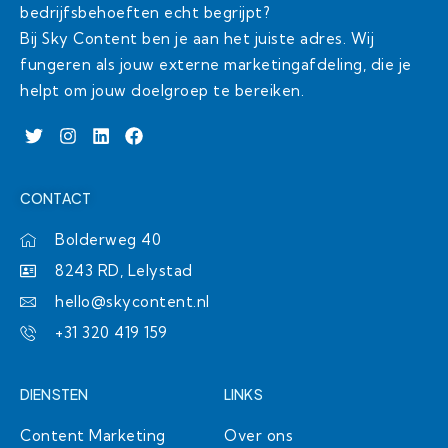
bedrijfsbehoeften echt begrijpt?
Bij Sky Content ben je aan het juiste adres. Wij
fungeren als jouw externe marketingafdeling, die je
helpt om jouw doelgroep te bereiken.
T
I
L
F
w
n
i
a
i
s
n
c
t
t
k
e
CONTACT
t
a
e
b
e
g
d
o
r
r
i
o
Bolderweg 40
a
n
k
8243 RD, Lelystad
m
hello@skycontent.nl
+31 320 419 159
DIENSTEN
LINKS
Content Marketing
Over ons