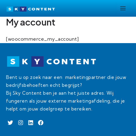
Ga
naar
My account
de
inhoud
[woocommerce_my_account]
Bent u op zoek naar een marketingpartner die jouw
bedrijfsbehoeften echt begrijpt?
Bij Sky Content ben je aan het juiste adres. Wij
fungeren als jouw externe marketingafdeling, die je
helpt om jouw doelgroep te bereiken.
T
I
L
F
w
n
i
a
i
s
n
c