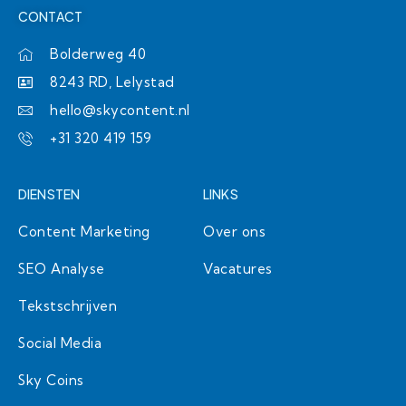
t
t
k
e
CONTACT
t
a
e
b
e
g
d
o
r
r
i
o
Bolderweg 40
a
n
k
8243 RD, Lelystad
m
hello@skycontent.nl
+31 320 419 159
DIENSTEN
LINKS
Content Marketing
Over ons
SEO Analyse
Vacatures
Tekstschrijven
Social Media
Sky Coins