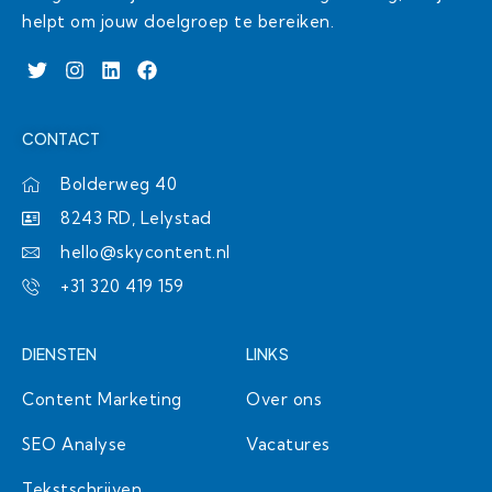
helpt om jouw doelgroep te bereiken.
T
I
L
F
w
n
i
a
i
s
n
c
t
t
k
e
CONTACT
t
a
e
b
e
g
d
o
r
r
i
o
Bolderweg 40
a
n
k
8243 RD, Lelystad
m
hello@skycontent.nl
+31 320 419 159
DIENSTEN
LINKS
Content Marketing
Over ons
SEO Analyse
Vacatures
Tekstschrijven