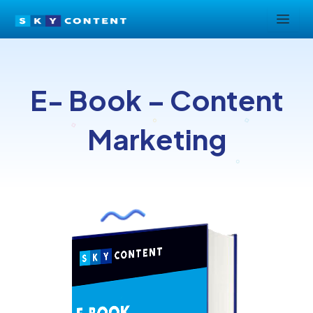
Ga
naar
de
inhoud
E- Book – Content
Marketing