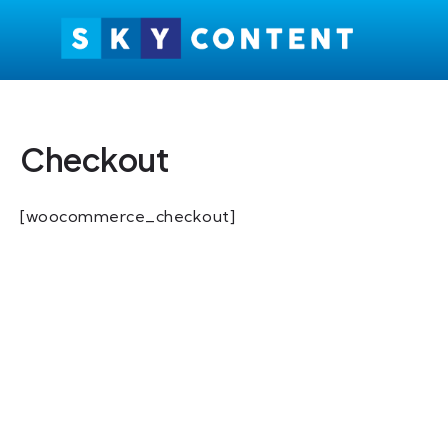
Ga
naar
de
inhoud
Checkout
[woocommerce_checkout]