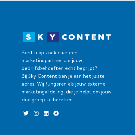
Bent u op zoek naar een
marketingpartner die jouw
bedrijfsbehoeften echt begrijpt?
Bij Sky Content ben je aan het juiste
adres. Wij fungeren als jouw externe
marketingafdeling, die je helpt om jouw
doelgroep te bereiken.
T
I
L
F
w
n
i
a
i
s
n
c
t
t
k
e
t
a
e
b